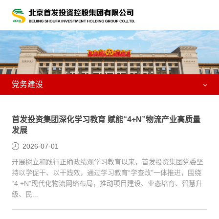
党务建设
首发投资集团深化学习教育 赋能“4+N”物流产业高质量
发展
2026-07-01
开展树立和践行正确政绩观学习教育以来，首发投资集团党委坚
持以学促干、以干践效，通过学习教育“学查改”一体推进，围绕
“4 +N”现代化物流网络布局，推动项目建设、业态培育、智慧升
级、民...