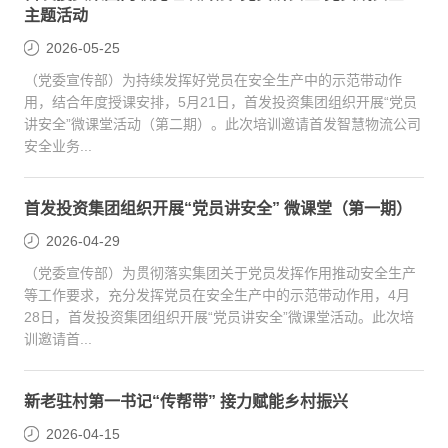
主题活动
2026-05-25
（党委宣传部）为持续发挥好党员在安全生产中的示范带动作
用，结合年度授课安排，5月21日，首发投资集团组织开展“党员
讲安全”微课堂活动（第二期）。此次培训邀请首发智慧物流公司
安全业务...
首发投资集团组织开展“党员讲安全” 微课堂（第一期）
2026-04-29
（党委宣传部）为贯彻落实集团关于党员发挥作用推动安全生产
等工作要求，充分发挥党员在安全生产中的示范带动作用，4月
28日，首发投资集团组织开展“党员讲安全”微课堂活动。此次培
训邀请首...
新老驻村第一书记“传帮带” 接力赋能乡村振兴
2026-04-15