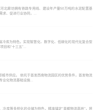
在河北廊坊拥有铁路专用线、建设年产量50万吨的水泥配置基
求、促进行业协同，...
高端冷库为特色，实现智慧化、数字化、低碳化的现代化复合型
和“十三五”...
都城市供应。 依托于首发西南物流园区的优势条件，首发物流
业化物流基础设施...
、冷库等多样化的仓储为特色，精准锚定“首都物流高地"，将