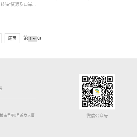
铁"资源及口岸...
第
页
尾页
9
桥南里甲9号首发大厦
微信公众号