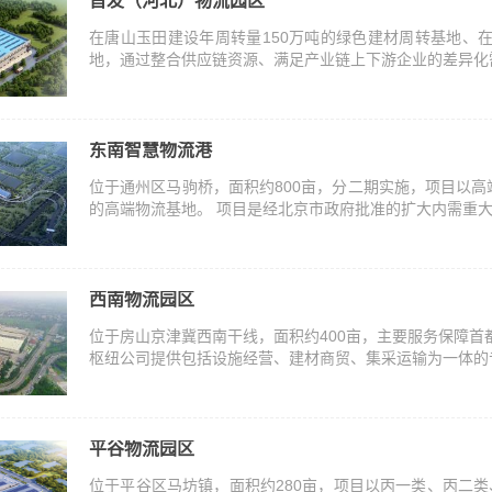
首发（河北）物流园区
在唐山玉田建设年周转量150万吨的绿色建材周转基地、
地，通过整合供应链资源、满足产业链上下游企业的差异化需
东南智慧物流港
位于通州区马驹桥，面积约800亩，分二期实施，项目以
的高端物流基地。 项目是经北京市政府批准的扩大内需重大项目
西南物流园区
位于房山京津冀西南干线，面积约400亩，主要服务保障首
枢纽公司提供包括设施经营、建材商贸、集采运输为一体的专
平谷物流园区
位于平谷区马坊镇，面积约280亩，项目以丙一类、丙二类