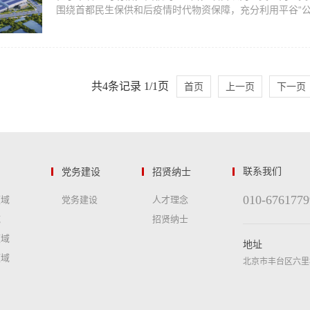
围绕首都民生保供和后疫情时代物资保障，充分利用平谷“公转
共4条记录 1/1页
首页
上一页
下一页
党务建设
招贤纳士
联系我们
010-6761779
领域
党务建设
人才理念
域
招贤纳士
领域
地址
领域
北京市丰台区六里