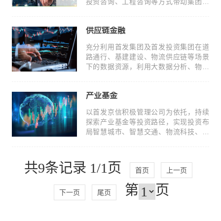
投资咨询、工程咨询等方式带动集团内
单位发展的同时，适时投资并购相关企
业，补充专业团队、市场资源、项目经
供应链金融
验等核心发展要素，逐步打造首发咨询
品牌。
充分利用首发集团及首发投资集团在道
路通行、基建建设、物流供应链等场景
下的数据资源，利用大数据分析、物联
网技术手段，打造形成“仓储+运输+交易
+金融”的产融结合业态。
产业基金
以首发京信积极管理公司为依托，持续
探索产业基金等投资路径，实现投资布
局智慧城市、智慧交通、物流科技、生
态环保、低空经济等方向的前瞻性项目
的目的，持续完善产业布局。
共9条记录 1/1页
首页
上一页
第
页
下一页
尾页