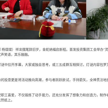
部 杨熠熠）祥龙摆尾辞旧岁，金蛇纳福启新程。首发投资集团工会举办“灵
欢声笑语，其乐融融。
灯谜中拉开序幕，大家或独自思考，或三五成群互相探讨，灯谜内容包罗
味的投壶更是将活动推向高潮，参与者跃跃欲试，手持箭矢，全神贯注地
受职工喜爱，不仅锻炼了动手能力，还充分发挥了想象力和创造力，制作
跃然纸上。