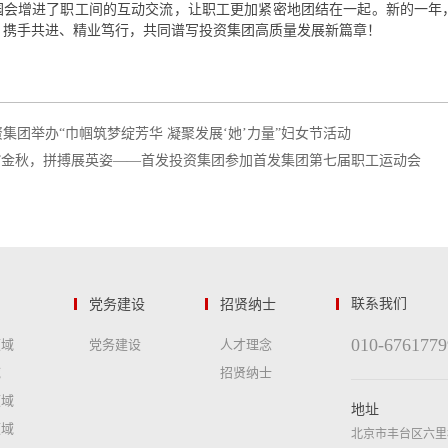
园会增进了职工间的互动交流，让职工更加紧密地团结在一起。新的一年
，携手共进、精业笃行，共同谱写投资集团高质量发展新篇章！
集团举办“巾帼筑梦绽芳华 凝聚发展‘她’力量”妇女节活动
”金秋，拼搏展英姿——首发投资集团参加首发集团第七届职工运动会
党务建设
招贤纳士
联系我们
010-6761779
领域
党务建设
人才理念
域
招贤纳士
领域
地址
领域
北京市丰台区六里