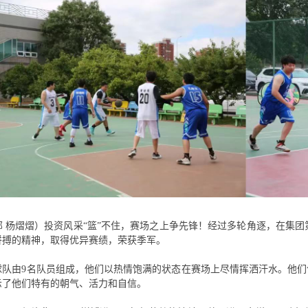
部 杨熠熠）投资风采“篮”不住，赛场之上争先锋！经过多轮角逐，在集
拼搏的精神，取得优异赛绩，荣获季军。
球队由9名队员组成，他们以热情饱满的状态在赛场上尽情挥洒汗水。他们
示了他们特有的朝气、活力和自信。