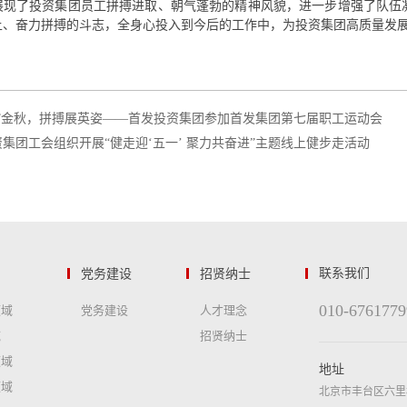
展现了投资集团员工拼搏进取、朝气蓬勃的精神风貌，进一步增强了队伍
上、奋力拼搏的斗志，全身心投入到今后的工作中，为投资集团高质量发
”金秋，拼搏展英姿——首发投资集团参加首发集团第七届职工运动会
集团工会组织开展“健走迎‘五一’ 聚力共奋进”主题线上健步走活动
党务建设
招贤纳士
联系我们
010-6761779
领域
党务建设
人才理念
域
招贤纳士
领域
地址
领域
北京市丰台区六里