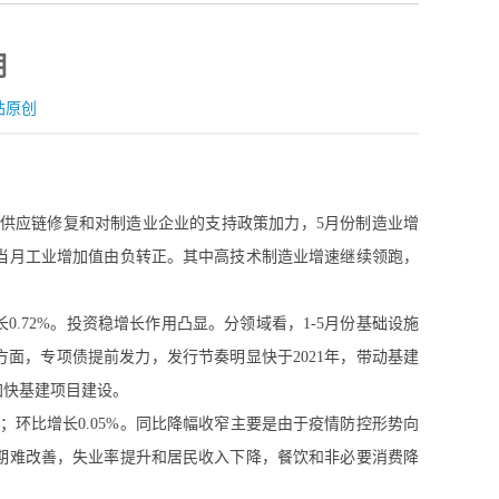
期
站原创
业链供应链修复和对制造业企业的支持政策加力，5月份制造业增
当月工业增加值由负转正。其中高技术制造业增速继续领跑，
增长0.72%。投资稳增长作用凸显。分领域看，1-5月份基础设施
资方面，专项债提前发力，发行节奏明显快于2021年，带动基建
加快基建项目建设。
分点；环比增长0.05%。同比降幅收窄主要是由于疫情防控形势向
期难改善，失业率提升和居民收入下降，餐饮和非必要消费降