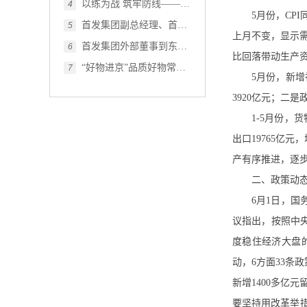
以练为战 筑牢防线——首发投资集团开展2026年度防汛应急演练
4
5月份，CP
首发集团副总经理、首发投资集团党委书记、董事长杨立带队到千方集团交流座谈
5
上月不变，显示需
首发集团外部董事到东南智慧物流港项目调研指导
6
比回落带动生产资
“好物进京”品质好物常驻首发大厦！
7
5月份，新增
3920亿元；二是
1-5月份，
出口19765亿
产有序推进，逐
二、政策动
6月1日，
议指出，按照中
度稳住经济大盘
动，6方面33
新增1400多亿
要坚持用改革举