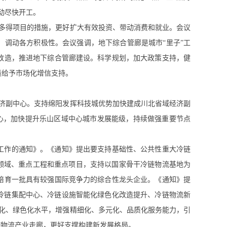
动尽快开工。
举多得项目的措施，更好扩大有效投资、带动消费和就业。会议
，调动各方积极性。会议强调，地下综合管廊是城市“里子”工
改造，推进地下综合管廊建设。科学规划，加大政策支持，健
债给予市场化增信支持。
经济副中心。支持绵阳发挥科技城优势加快建成川北省域经济副
中心，加快提升乐山区域中心城市发展能级，持续做强重要节点
工作的通知》。《通知》提出要支持基础性、公共性重大冷链
点领域、重点工程和重点项目，支持以国家骨干冷链物流基地为
培育一批具有较强国际竞争力的综合性龙头企业。《通知》提
销冷链集配中心、冷链设施智能化绿色化改造提升、冷链物流新
慧化、绿色化水平，增强精细化、多元化、品质化服务能力，引
链物流产业走廊，更好支撑构建新发展格局。