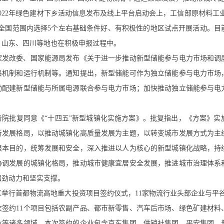
2022年绿色建材下乡活动信息发布及线上平台启动会上，工信部原材料
在全国范围内选择5个左右基础条件好、有积极性的地区试点开展活动。
、山东、四川等地也在积极申报过程中。
国家发改委、国家能源局发布《关于进一步推动新型储能参与电力市场和
格机制和运行机制等。通知提出，新型储能可作为独立储能参与电力市场
励配建新型储能与所属电源联合参与电力市场；加快推动独立储能参与电
国务院批复同意《“十四五”新型城镇化实施方案》。批复指出，《方案》
新发展格局，以推动城镇化高质量发展为主题，以转变城市发展方式为主
根本目的，统筹发展和安全，深入推进以人为核心的新型城镇化战略，持
协调发展的城镇化格局，推动城市健康宜居安全发展，推进城市治理体系
强劲动力和坚实支撑。
区举行首都物流高地重大投资项目签约仪式，11家物流行业头部企业与平谷
次签约11个项目包括农副产品、都市新零售、汽车后市场、绿色矿建材
业等诸多领域。本次签约的企业包含京东集团、供销社集团、平安集团、