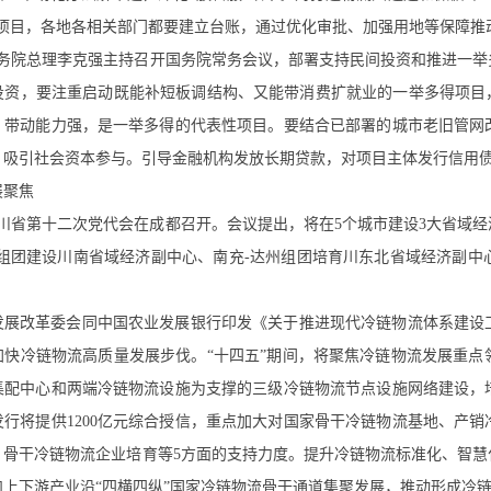
资项目，各地各相关部门都要建立台账，通过优化审批、加强用地等保障推
，国务院总理李克强主持召开国务院常务会议，部署支持民间投资和推进一
投资，要注重启动既能补短板调结构、又能带消费扩就业的一举多得项目
、带动能力强，是一举多得的代表性项目。要结合已部署的城市老旧管网
，吸引社会资本参与。引导金融机构发放长期贷款，对项目主体发行信用
展聚焦
，四川省第十二次党代会在成都召开。会议提出，将在5个城市建设3大省域
州组团建设川南省域经济副中心、南充-达州组团培育川东北省域经济副
发展改革委会同中国农业发展银行印发《关于推进现代冷链物流体系建设
加快冷链物流高质量发展步伐。“十四五”期间，将聚焦冷链物流发展重
集配中心和两端冷链物流设施为支撑的三级冷链物流节点设施网络建设，
发行将提供1200亿元综合授信，重点加大对国家骨干冷链物流基地、产
、骨干冷链物流企业培育等5方面的支持力度。提升冷链物流标准化、智
和上下游产业沿“四横四纵”国家冷链物流骨干通道集聚发展，推动形成冷