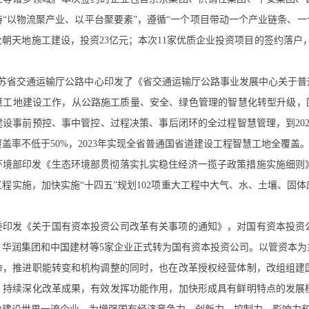
“以物流聚产业、以平台聚要素”，遵循“一个项目带动一个产业链条、一
朝天地施工建设，投资23亿元；本次11家优质企业投资项目的签约落户
，江苏省交通运输厅公路中心印发了《省交通运输厅公路事业发展中心关于
慧工地建设工作，从公路施工质量、安全、绿色管理的智慧化转型升级，
建设事前预控、事中管控、过程决策、事后闭环的全过程智慧管理，到20
盖率不低于50%，2023年实现全省普通国省道建设工程智慧工地全覆盖
环境部印发《生态环境部贯彻落实扎实稳住经济一揽子政策措施实施细则
程实施，加快实施“十四五”规划102项重大工程中大气、水、土壤、固
委印发《关于国有资本投资公司改革有关事项的通知》，对国有资本投资
、华润集团和中国建材等5家企业正式转为国有资本投资公司。以管资本
命，推进职能转变和机构调整的同时，也在改革授权经营体制，改组组建
，持续深化改革成果，有效发挥功能作用，加快形成具有鲜明特点的发展