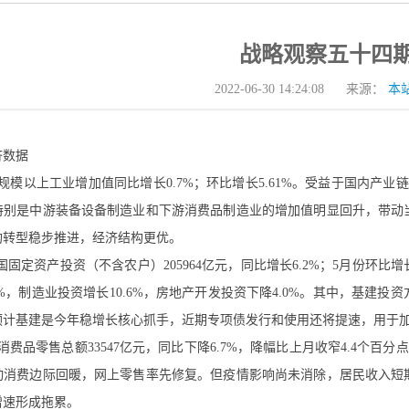
战略观察五十四
本
2022-06-30 14:24:08
来源：
济数据
规模以上工业增加值同比增长0.7%；环比增长5.61%。受益于国内产
特别是中游装备设备制造业和下游消费品制造业的增加值明显回升，带动
构转型稳步推进，经济结构更优。
全国固定资产投资（不含农户）205964亿元，同比增长6.2%；5月份环比
7%，制造业投资增长10.6%，房地产开发投资下降4.0%。其中，基建投
预计基建是今年稳增长核心抓手，近期专项债发行和使用还将提速，用于
消费品零售总额33547亿元，同比下降6.7%，降幅比上月收窄4.4个百
动消费边际回暖，网上零售率先修复。但疫情影响尚未消除，居民收入短
增速形成拖累。