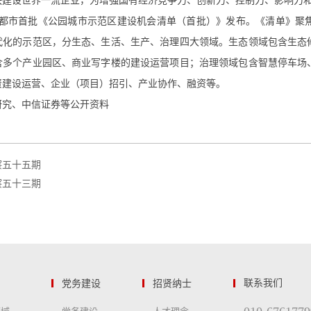
快建设世界一流企业，为增强国有经济竞争力、创新力、控制力、影响力
，成都市首批《公园城市示范区建设机会清单（首批）》发布。《清单》
代化的示范区，分生态、生活、生产、治理四大领域。生态领域包含生态
含多个产业园区、商业写字楼的建设运营项目；治理领域包含智慧停车场
资建设运营、企业（项目）招引、产业协作、融资等。
研究、中信证券等公开资料
察五十五期
察五十三期
党务建设
招贤纳士
联系我们