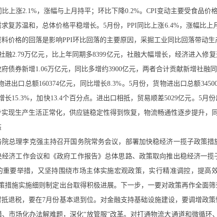
I同比上涨2.1%，涨幅与上月持平；环比下降0.2%。CPI变动主要受食品
求复苏温和，总体价格平稳增长。5月份，PPI同比上涨6.4%，涨幅比上月
料价格的回落是影响PPI环比回落的主要原因，采掘工业同比回落带动生
社融2.79万亿元，比上年同期多8399亿元，社融大幅增长，经济进入修
政府债券新增1.06万亿元，同比多增约3900亿元，两者合计贡献新增社融同
货物进出口总额160374亿元，同比增长8.3%。5月份，货物进出口总额345
元，增长15.3%，加快13.4个百分点。进出口相抵，贸易顺差5029亿元
步实现生产生活正常化，供应链稳定性得到恢复，物流畅通性逐步提升，
态
国务院总理李克强主持召开国务院常务会议，部署加快稳经济一揽子政策
央经济工作会议和《政府工作报告》总体思路、政策取向推出稳经济一揽
的重要举措，又坚持围绕市场主体实施宏观政策，实行精准调控，提高
条政策措施实施细则制定出台取得积极进展。下一步，一要对政策再作全面
元留抵退税，要在7月份基本退到位。对金融支持基础设施建设，要调增政策
措、市场化办法解难题，深化“放管服”改革。对打通物流大通道和微循环