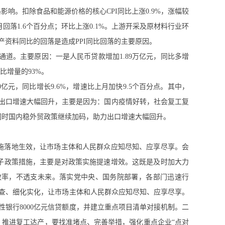
价格影响。扣除食品和能源价格的核心CPI同比上涨0.9%，涨幅较
回落1.6个百分点；环比上涨0.1%。上游开采及原材料行业环
产资料同比的回落是造成PPI同比回落的主要原因。
复通道。主要原因：一是人民币贷款增加1.89万亿元，同比多增
比增量的93%。
00亿元，同比增长9.6%，增速比上月加快9.5个百分点。其中，
。5月份出口增速大幅回升，主要是因为：国内疫情好转，社会复工复
同时国内稳外贸政策继续加码，助力出口增速大幅回升。
措施落地生效，让市场主体和人民群众应知尽知、应享尽享。会
子政策措施，主要是对政策实施提速增效。这既是及时加大力
效率，不透支未来。落实党中央、国务院部署，各部门迅速行
筛查、细化实化，让市场主体和人民群众应知尽知、应享尽享。
性银行8000亿元信贷额度，并建立重点项目清单对接机制。二
、推进复工达产，要找准堵点、完善举措，强化重点企业“点对