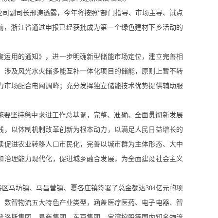
工业司副司长邢涛透露，今年将按照“部门指导、市场主导、试点
目前，浙江省通过申报已经获批成为第一个绿色建材下乡活动的
调度运用的通知》，进一步明确新型储能市场定位，建立完善相
，涉及风光水火储多能互补一体化项目的储能，原则上暂不转
力市场配合电网调峰；充分发挥独立储能技术优势提供辅助服
实施要坚持稳中求进工作总基调，完整、准确、全面贯彻新发展
线，以体制机制改革创新为根本动力，以满足人民日益增长的
续促进农业转移人口市民化，完善以城市群为主体形态、大中
和治理能力现代化，促进城乡融合发展，为全面建设社会主义
区马坊镇、马昌营镇、夏各庄镇签署了总金额达304亿元的项
料、数智物流五大特色产业类型，涵盖医疗医药、电子电器、智
普洛斯集团、易商集团、东百集团、宝湾控股等国内知名物流